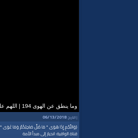
وما ينطق عن الهوى 194 | اللهم علمه الكتاب
06/13/2018
| التاريخ:
{وَالنَّجْمِ إِذَا هَوَى * مَا ضَلَّ صَاحِبُكُمْ وَمَا غَوَى * 
قناة الواقية: انحياز إلى مبدأ الأمة