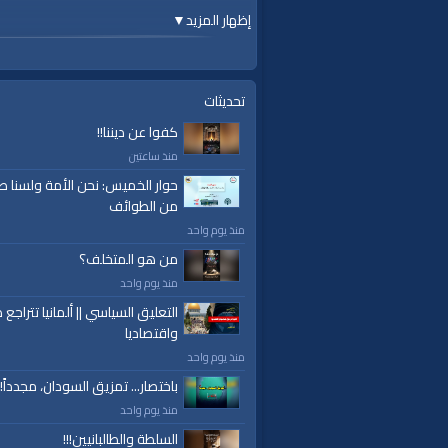
إظهار المزيد
▼
#الواقية
#قناة_الواقية
ok.com/alwaqiyahtv | alwaqiyahtv@twitter
تحديثات
الفئات:
كفوا عن ديننا!!
أرشيف الواقية
»
وما ينطق عن الهوى
منذ ساعتين
قنوات:
حوار الخميس: نحن الأمة ولسنا ط
برامج الواقية
من الطوائف
منذ يوم واحد
العلامات:
قناة،
|
الواقية
|
وما ينطق عن الهوى
من هو المتخلف؟
منذ يوم واحد
التعليق السياسي || ألمانيا تتراجع ص
واقتصاديا
منذ يوم واحد
باختصار... تمزيق السودان، مجدداً!
منذ يوم واحد
السلطة والطالبانيين!!!