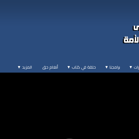
ات ▼
برامجنا ▼
حلقة في كتاب ▼
أنغام حق
المزيد
▼