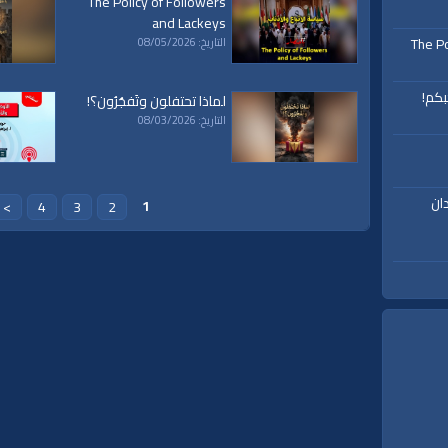
The Policy of Followers
and Lackeys
The Po
التاريخ: 08/05/2026
بكم!
لماذا تحتفلون وتَفجُرُون؟!
التاريخ: 08/03/2026
ان
1
>
4
3
2