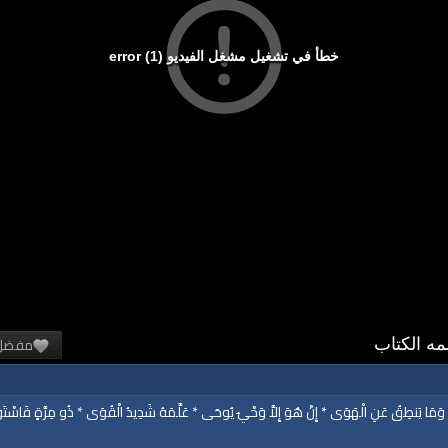
خطأ في تشغيل مشغل الفيديو (1) error
مفضل
وَمَا يَنطِقُ عَنِ الْهَوَى * إِنْ هُوَ إِلاَّ وَحْيٌ يُوحَى * عَلَّمَهُ شَدِيدُ الْقُوَى * ذُو مِرَّةٍ فَاسْتَ