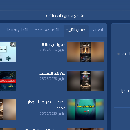
مقاطع فيديو ذات صلة
▼
www.alwaqiyah.tv | facebo
بحسب التاريخ
لافـت
الأكثر مشاهدة
الأعلى تقييما
كفوا عن ديننا!!
التاريخ: 08/07/2026
ائفة
|
حديث
من هو المتخلف؟
التاريخ: 08/06/2026
ناعيا
باختصار... تمزيق السودان،
مجدداً!
التاريخ: 08/06/2026