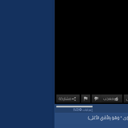
معجب
مشاركة
0
0
إعجابات:
(
%)
وَى * وَهُوَ بِالأُفُقِ الأَعْلَى}