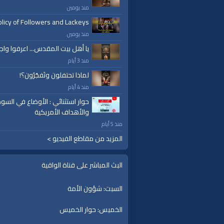
منذ يومين
licy of Followers and Lackeys
منذ يومين
يا أهل بيت المقدس... اعرفوا واج
منذ 3 أيام
لماذا تحتفلون وتَفجُرُون؟!
منذ 4 أيام
حوار استثنائي : الأوضاع في السود
والأهداف الأمريكية
منذ 5 أيام
المزيد من مقاطع الفيديو >
البث المباشر على قناة الواقية
السبت: شؤون الأمة
الخميس: حوار الخميس