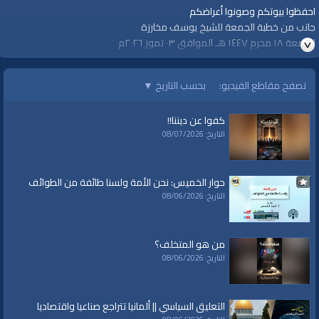
احفظوا بيوتكم وصونوا أعراضكم
جانب من خطبة الجمعة للشيخ يوسف مخارزة
الجمعة ١٨ محرم ١٤٤٧ هـ الموافق ٠٣ تموز ٢٠٢٦م
الفئات:
تصفح مقاطع الفيديو:
بحسب التاريخ
▼
خطب ودروس
خطب ودروس
»
خطب جمعة
كفوا عن ديننا!!
قنوات:
التاريخ: 08/07/2026
برامج الواقية
حوار الخميس: نحن الأمة ولسنا طائفة من الطوائف
التاريخ: 08/06/2026
من هو المتخلف؟
التاريخ: 08/06/2026
التعليق السياسي || ألمانيا تتراجع صناعيا واقتصاديا