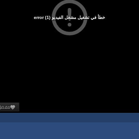
خطأ في تشغيل مشغل الفيديو (1) error
مفضل