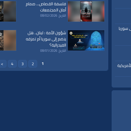
فلسفة القصاص... صمام
أمان المجتمعات
التاريخ: 08/02/2026
ى سوريا
شؤون الأمة : لبنان.. هل
ينضم إلى سوريا أم تمزقه
الفيدرالية؟
التاريخ: 08/01/2026
1
>
4
3
2
أمريكية