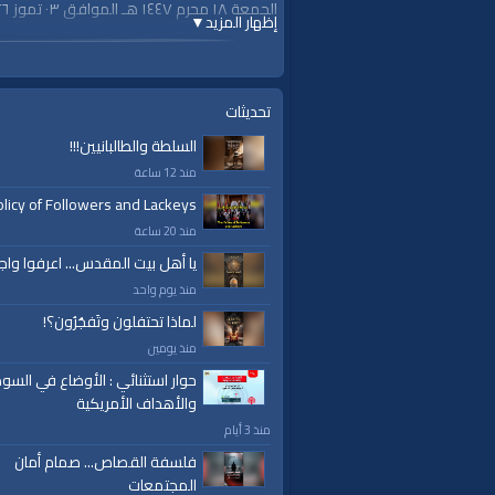
الجمعة ١٨ محرم ١٤٤٧ هـ الموافق ٠٣ تموز ٢٠٢٦م
إظهار المزيد
▼
الفئات:
خطب ودروس
خطب ودروس
»
خطب جمعة
تحديثات
السلطة والطالبانيين!!!
قنوات:
برامج الواقية
منذ 12 ساعة
licy of Followers and Lackeys
منذ 20 ساعة
يا أهل بيت المقدس... اعرفوا واج
منذ يوم واحد
لماذا تحتفلون وتَفجُرُون؟!
منذ يومين
حوار استثنائي : الأوضاع في السود
والأهداف الأمريكية
منذ 3 أيام
فلسفة القصاص... صمام أمان
المجتمعات