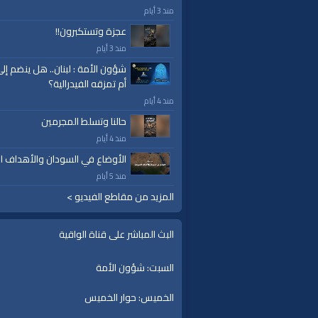
منذ 3 أيام
عجزة وتستكبرون!!
منذ 3 أيام
شؤون الأمة : لبنان.. هل ينضم إل
أم تمزقه الفيدرالية؟
منذ 4 أيام
حالنا وتسلط المجرمين
منذ 4 أيام
الأوضاع في السودان والأهداف ال
منذ 5 أيام
المزيد من مقاطع الفيديو >
البث المباشر على قناة الواقية
السبت: شؤون الأمة
الخميس: حوار الخميس