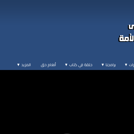
ات ▼
برامجنا ▼
حلقة في كتاب ▼
أنغام حق
المزيد
▼