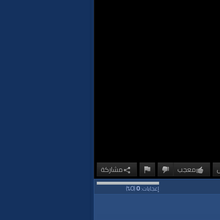
معجب
مشاركة
0
0
إعجابات:
(
%)