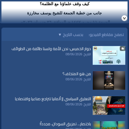
كيف وقف علماؤنا مع الظلمة؟
جانب من خطبة الجمعة للشيخ يوسف مخارزة
الجمعة ١١ محرم ١٤٤٧ هـ الموافق ٢٦ حزيران ٢٠٢٦م
الفئات:
تصفح مقاطع الفيديو:
بحسب التاريخ
▼
خطب ودروس
خطب ودروس
»
خطب جمعة
حوار الخميس: نحن الأمة ولسنا طائفة من الطوائف
التاريخ: 08/06/2026
قنوات:
برامج الواقية
من هو المتخلف؟
التاريخ: 08/06/2026
التعليق السياسي || ألمانيا تتراجع صناعيا واقتصاديا
التاريخ: 08/06/2026
باختصار... تمزيق السودان، مجدداً!