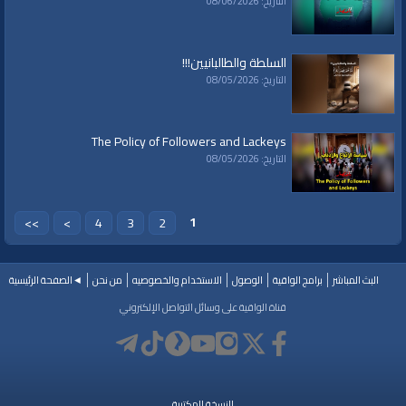
التاريخ: 08/06/2026
قنوات:
LIVE | البث المباشر
برامج الواقية
السلطة والطالبانيين!!!
التاريخ: 08/05/2026
العلامات:
حرب روسيا أوكرانيا
|
بوتين
|
زيلينسكي
|
طائرات مسيرة
|
الاقتصاد
الروسي
|
التهديد النووي
|
أسطورة الجيش الروسي
|
استنزاف عسكري
|
حلف
الناتو
|
شؤون الأمة
|
تحليل سياسي
|
أسلحة تقليدية
|
صراعات دولية
|
أمريكا
The Policy of Followers and Lackeys
وأوروبا
|
كواليس الحرب
التاريخ: 08/05/2026
1
>>
>
4
3
2
البث المباشر
برامج الواقية
الوصول
الاستخدام والخصوصيه
من نحن
◄الصفحة الرئيسية
قناة الواقية على وسائل التواصل الإلكتروني
النسخة المكتبية