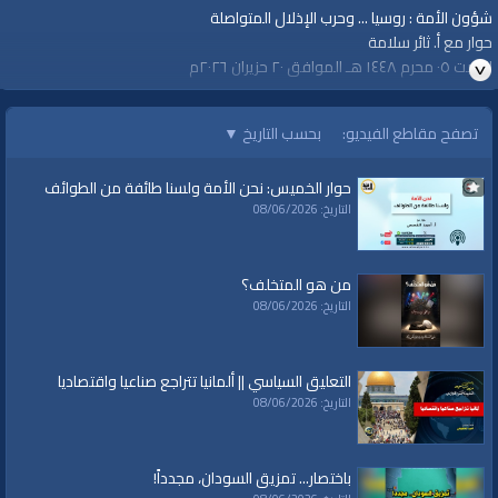
شؤون الأمة : روسيا ... وحرب الإذلال المتواصلة
حوار مع أ. ثائر سلامة
السبت ٠٥ محرم ١٤٤٨ هـ الموافق ٢٠ حزيران ٢٠٢٦م
00:00 تشويقة
تصفح مقاطع الفيديو:
بحسب التاريخ
▼
00:55 مقدمة: روسيا وحرب الإذلال المتواصلة
03:35 كيف وصلت أوكرانيا إلى العمق الروسي؟
حوار الخميس: نحن الأمة ولسنا طائفة من الطوائف
06:55 هل هناك مخطط أوروبي لاستنزاف بوتين؟
التاريخ: 08/06/2026
09:35 رسائل المسيرات الأوكرانية: لن تبقوا آمنين
11:08 حقيقة التهديد النووي الروسي.. متى يتم استخدامه؟
16:13 نهاية أسطورة "الجيوش التي لا تقهر" في العصر الحديث
من هو المتخلف؟
21:28 هل انهار الجيش الروسي فعلياً؟
التاريخ: 08/06/2026
29:39 من يدير الحرب؟ دور أوروبا مقابل أمريكا
37:28 واقع الاقتصاد الروسي تحت وطأة الحرب
47:44 مآلات الصراع وفرصة الأمة الإسلامية للنهوض
التعليق السياسي || ألمانيا تتراجع صناعيا واقتصاديا
التاريخ: 08/06/2026
الفئات:
البث المباشر
حوارات
حوارات
»
شؤون الأمة
باختصار... تمزيق السودان، مجدداً!