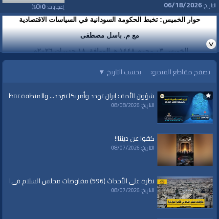
06/18/2026
0
0
التاريخ:
إعجابات:
(
%)
حوار الخميس: تخبط الحكومة السودانية في السياسات الاقتصادية
مع م. باسل مصطفى
الخميس ٠٣ محرم ١٤٤٨ هـ الموافق ١٨ حزيران ٢٠٢٦م
الفئات:
تصفح مقاطع الفيديو:
بحسب التاريخ
▼
البث المباشر
حوارات
شؤون الأمة : إيران تهدد وأمريكا تتردد... والمنطقة تنتظر الك
حوارات
»
حوار الخميس
التاريخ: 08/08/2026
قنوات:
LIVE | البث المباشر
كفوا عن ديننا!!
برامج الواقية
التاريخ: 08/07/2026
نظرة على الأحداث (596) مفاوضات مجلس السلام في القاهرة حول غزة
التاريخ: 08/07/2026