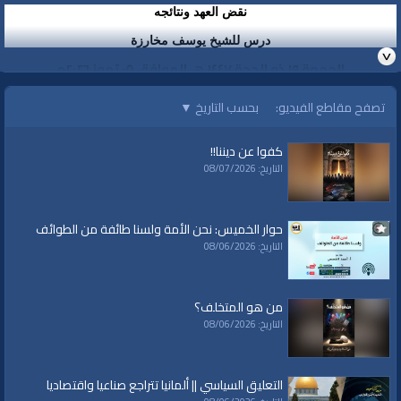
نقض العهد ونتائجه
درس للشيخ يوسف مخارزة
الجمعة ١٩ ذو الحجة ١٤٤٧ هـ الموافق ٠٥ تموز ٢٠٢٦م
تصفح مقاطع الفيديو:
بحسب التاريخ
▼
الفئات:
خطب ودروس
كفوا عن ديننا!!
خطب ودروس
»
دروس منوعة
التاريخ: 08/07/2026
قنوات:
برامج الواقية
حوار الخميس: نحن الأمة ولسنا طائفة من الطوائف
التاريخ: 08/06/2026
من هو المتخلف؟
التاريخ: 08/06/2026
التعليق السياسي || ألمانيا تتراجع صناعيا واقتصاديا