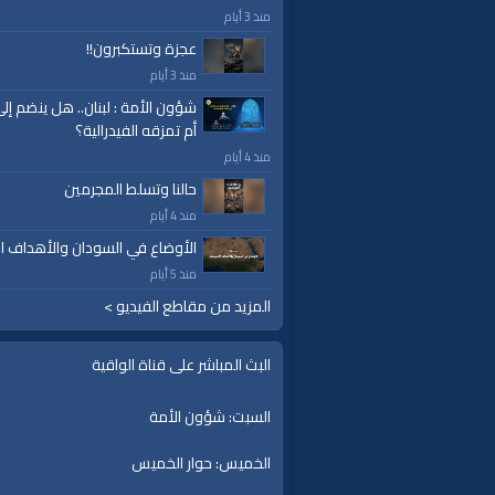
منذ 3 أيام
عجزة وتستكبرون!!
منذ 3 أيام
شؤون الأمة : لبنان.. هل ينضم إل
أم تمزقه الفيدرالية؟
منذ 4 أيام
حالنا وتسلط المجرمين
منذ 4 أيام
الأوضاع في السودان والأهداف ال
منذ 5 أيام
المزيد من مقاطع الفيديو >
البث المباشر على قناة الواقية
السبت: شؤون الأمة
الخميس: حوار الخميس