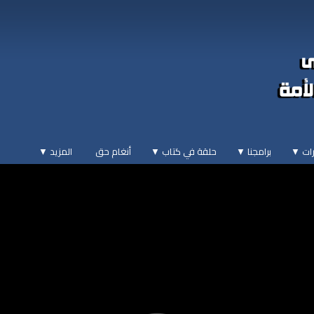
ات ▼
برامجنا ▼
حلقة في كتاب ▼
أنغام حق
المزيد
▼