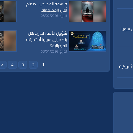
فلسفة القصاص... صمام
أمان المجتمعات
التاريخ: 08/02/2026
ى سوريا
شؤون الأمة : لبنان.. هل
ينضم إلى سوريا أم تمزقه
الفيدرالية؟
التاريخ: 08/01/2026
1
>
4
3
2
أمريكية