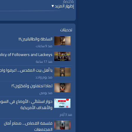
باختصار
إظهار المزيد
▼
قنوات:
برامج الواقية
تحديثات
السلطة والطالبانيين!!!
منذ 9 ساعات
licy of Followers and Lackeys
منذ 17 ساعة
يا أهل بيت المقدس... اعرفوا واج
منذ يوم واحد
لماذا تحتفلون وتَفجُرُون؟!
منذ يومين
حوار استثنائي : الأوضاع في السود
والأهداف الأمريكية
منذ 3 أيام
فلسفة القصاص... صمام أمان
المجتمعات