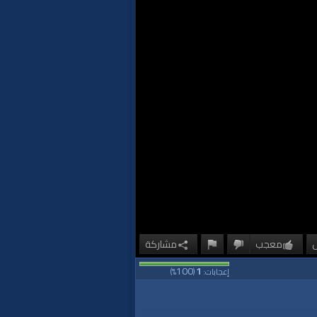
معجب
مشاركة
100
1
إعجابات:
(
%)