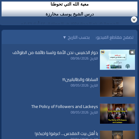
معية الله التي تحوطنا
درس الشيخ يوسف مخارزة
الجمعة ٠٥ ذو الحجة ١٤٤٧ هـ الموافق ٢٢ أيار ٢٠٢٦م
تصفح مقاطع الفيديو:
بحسب التاريخ
▼
الفئات:
خطب ودروس
حوار الخميس: نحن الأمة ولسنا طائفة من الطوائف
خطب ودروس
»
دروس منوعة
التاريخ: 08/06/2026
قنوات:
برامج الواقية
السلطة والطالبانيين!!!
التاريخ: 08/05/2026
The Policy of Followers and Lackeys
التاريخ: 08/05/2026
يا أهل بيت المقدس... اعرفوا واجبكم!