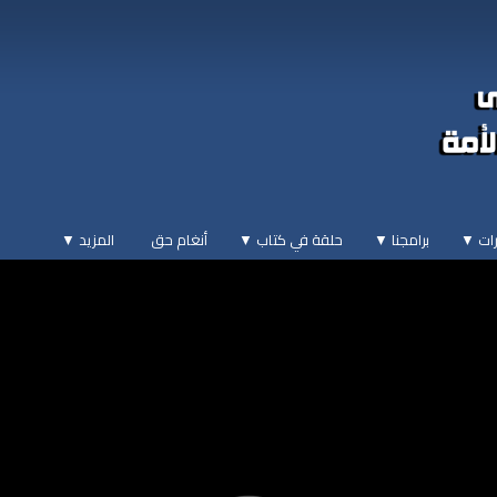
ات ▼
برامجنا ▼
حلقة في كتاب ▼
أنغام حق
المزيد
▼