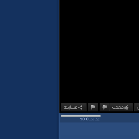
معجب
مشاركة
0
0
إعجابات:
(
%)