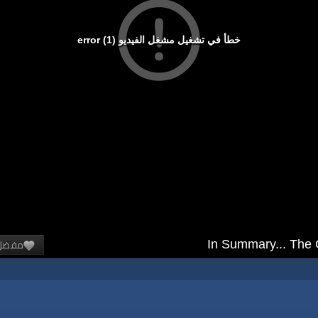
خطأ في تشغيل مشغل الفيديو (1) error
مفضل
In Summary... The C