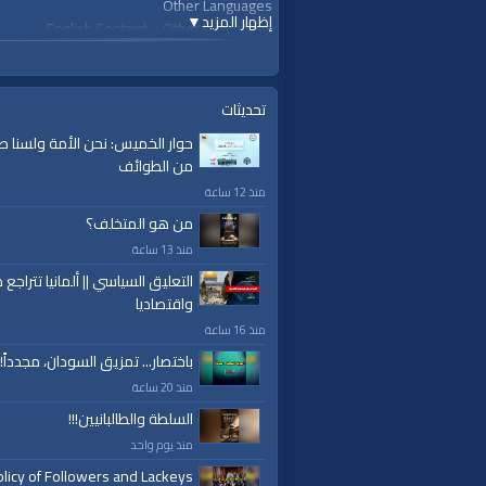
Other Languages
إظهار المزيد
▼
English Content
»
Other Languages
glish
»
English Content
»
Other Languages
قنوات:
تحديثات
Other Languages
حوار الخميس: نحن الأمة ولسنا ط
من الطوائف
منذ 12 ساعة
من هو المتخلف؟
منذ 13 ساعة
التعليق السياسي || ألمانيا تتراجع ص
واقتصاديا
منذ 16 ساعة
باختصار... تمزيق السودان، مجدداً!
منذ 20 ساعة
السلطة والطالبانيين!!!
منذ يوم واحد
licy of Followers and Lackeys