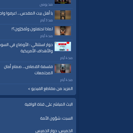
منذ يومين
يا أهل بيت المقدس... اعرفوا واج
منذ 3 أيام
لماذا تحتفلون وتَفجُرُون؟!
منذ 4 أيام
حوار استثنائي : الأوضاع في السود
والأهداف الأمريكية
منذ 4 أيام
فلسفة القصاص... صمام أمان
المجتمعات
منذ 4 أيام
المزيد من مقاطع الفيديو >
البث المباشر على قناة الواقية
السبت: شؤون الأمة
الخميس: حوار الخميس