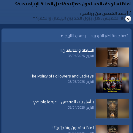
لماذا يُستهدَف المسلمون حصرًا بمفاعيل الديانة الإبراهيمية؟
أ. أحمد القصص من برنامج :
" حوار الخميس : هل يزول الحد بين الإيمان والكفر؟‎ "
لمشاهدة الحوار كاملاً
إضغط هنا
تصفح مقاطع الفيديو:
بحسب التاريخ
▼
الفئات:
السلطة والطالبانيين!!!
متفرقات
التاريخ: 08/05/2026
قنوات:
برامج الواقية
The Policy of Followers and Lackeys
التاريخ: 08/05/2026
يا أهل بيت المقدس... اعرفوا واجبكم!
التاريخ: 08/04/2026
لماذا تحتفلون وتَفجُرُون؟!