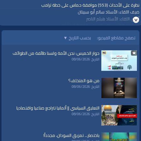
نظرة على الأحداث (553) موافقة حماس على خطة ترامب
ضيف اللقاء: الأستاذ سالم أبو سبيتان
أجرى اللقاء: الأستاذ هيثم الناصر
الجمعة، 18 ربيع الآخر 1447هـ| 2025/10/10م
تصفح مقاطع الفيديو:
بحسب التاريخ
▼
الفئات:
نظرة على الأحداث
حوار الخميس: نحن الأمة ولسنا طائفة من الطوائف
قنوات:
التاريخ: 08/06/2026
برامج الواقية
من هو المتخلف؟
التاريخ: 08/06/2026
التعليق السياسي || ألمانيا تتراجع صناعيا واقتصاديا
التاريخ: 08/06/2026
باختصار... تمزيق السودان، مجدداً!