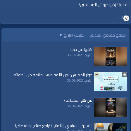
أنقذوا غزة يا جيوش المسلمين!
الفئات:
برقيات عاجلة
تصفح مقاطع الفيديو:
بحسب التاريخ
▼
قنوات:
برامج الواقية
كفوا عن ديننا!!
العلامات:
ثبات
|
صبر أهل غزة
|
تهجير أهالي غزة
|
أمريكا
|
غزة
|
ترامب
التاريخ: 08/07/2026
حوار الخميس: نحن الأمة ولسنا طائفة من الطوائف
التاريخ: 08/06/2026
من هو المتخلف؟
التاريخ: 08/06/2026
التعليق السياسي || ألمانيا تتراجع صناعيا واقتصاديا