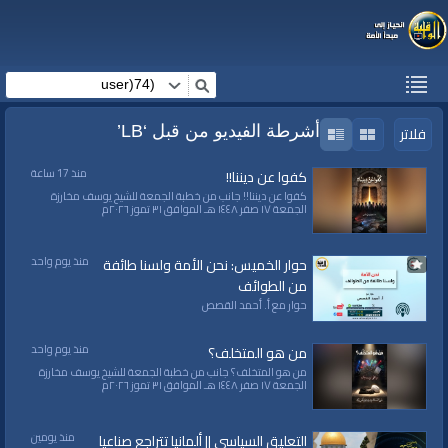
فلاتر
أشرطة الفيديو من قبل ‘LB’
منذ 17 ساعة
كفوا عن ديننا!!
كفوا عن ديننا!! جانب من خطبة الجمعة للشيخ يوسف مخارزة
الجمعة ١٧ صفر ١٤٤٨ هـ الموافق ٣١ تموز ٢٠٢٦م
منذ يوم واحد
حوار الخميس: نحن الأمة ولسنا طائفة
من الطوائف
حوار مع أ. أحمد القصص
منذ يوم واحد
من هو المتخلف؟
من هو المتخلف؟ جانب من خطبة الجمعة للشيخ يوسف مخارزة
الجمعة ١٧ صفر ١٤٤٨ هـ الموافق ٣١ تموز ٢٠٢٦م
منذ يومين
التعليق السياسي || ألمانيا تتراجع صناعيا