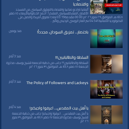
واقتصاديا
ألمانيا تتراجع صناعيا واقتصادياالتعليق السياسي من المسجد
الأقصى المباركللسياسي المفكر أ. أحمد الخطوانيالأربعاء ١٥ صفر
١٤٤٨ هـ الموافق ٢٩ تموز ٢٠٢٦م 00:00 مقدمة03:19 لماذا تتفوق أمريكا والصين على
التكنولوجيا الألمانية؟04:54 سر الغاز الروسي الرخيص وتأثير...
منذ يومين
باختصار... تمزيق السودان، مجدداً!
منذ 3 أيام
السلطة والطالبانيين!!!
السلطة والطالبانيين!!! جانب من خطبة الجمعة للشيخ يوسف مخارزة
الجمعة ١٧ صفر ١٤٤٨ هـ الموافق ٣١ تموز ٢٠٢٦م
منذ 3 أيام
The Policy of Followers and Lackeys
منذ 4 أيام
يا أهل بيت المقدس... اعرفوا واجبكم!
يا أهل بيت المقدس... اعرفوا واجبكم! جانب من خطبة الجمعة
للشيخ يوسف مخارزة الجمعة ١٧ صفر ١٤٤٨ هـ الموافق ٣١ تموز
٢٠٢٦م