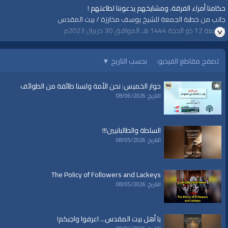
حكامنا أمراء الفرقة، ومشايخهم يدعوننا لطاعتهم !
جانب من خطبة الجمعة للشيخ يوسف مخارزة / بيت المقدس
الجمعة 12 ذو الحجة 1444 هـ الموافق 30 حزيران 2023م
https://youtu.be/UYRl8Lpkg94
=================
تصفح مقاطع الفيديو:
بحسب التاريخ
▼
::: لا تنسوا الاشتراك في القناة وتفعيل زر الجرس ليصلكم الجديد دائمًا، ونرحب بأسئل
#قناة_الواقية
حوار الخميس: نحن الأمة ولسنا طائفة من الطوائف
www.alwaqiyah.tv
التاريخ: 08/06/2026
لمتابعة المزيد من إنتاجات قناة الواقية
https://www.youtube.com/user/AlwaqiyahTV?sub_confirmation=1
قناة الواقية على تيليجرام
السلطة والطالبانيين!!!
https://t.me/AlWaqiyahTV
التاريخ: 08/05/2026
قناة الواقية على الفيسبوك
https://www.facebook.com/Waqiyah.tv/
قناة الواقية على تويتر
The Policy of Followers and Lackeys
https://twitter.com/AlwaqiyahTV
التاريخ: 08/05/2026
قناة الواقية: انحياز إلى مبدأ الأمة
يا أهل بيت المقدس... اعرفوا واجبكم!
الفئات: