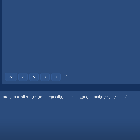
 الأردني
|
زفاف
|
ولي العهد
|
الحسين
1
>>
>
4
3
2
البث المباشر
برامج الواقية
الوصول
الاستخدام والخصوصيه
من نحن
◄الصفحة الرئيسية