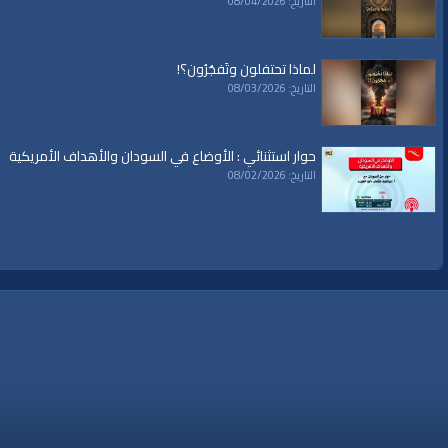
التاريخ: 08/04/2026
خطب ودروس
خطب ودروس
»
خطب جمعة
قنوات:
لماذا تحتفلون وتَفجُرُون؟!
برامج الواقية
التاريخ: 08/03/2026
العلامات:
#video
|
#subscribe
|
#youtube
|
الحج
|
المغرب
|
عيد الأضحى
|
مكة
|
ج
حوار استثنائي : الأوضاع في السودان والأهداف الأمريكية
التاريخ: 08/02/2026