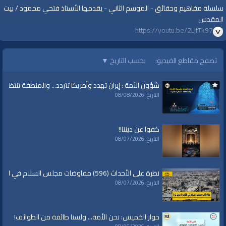
سلسلة مفاهيم وحقائق - الموسم الثاني - يقدمها الأستاذ فتحي محمود / بيت
المقدس
https://youtu.be/2LjfTk97CtU
لمشاهدة المزيد
https://youtube.com/playlist?list=PLkxwrHhqWFA5PPsmL-
تصفح مقاطع الفيديو:
بحسب التاريخ
▼
r_wzNLA8DafntuK
=================
شؤون الأمة : إيران تهدد وأمريكا تتردد... والمنطقة تنتظر الك
::: لا تنسوا الاشتراك في القناة وتفعيل زر الجرس ليصلكم الجديد دائمًا، ونرحب
التاريخ: 08/08/2026
بأسئلتكم واقتراحاتكم وآرائكم في التعليقات :::
#قناة_الواقية
www.alwaqiyah.tv
كفوا عن ديننا!!
لمتابعة المزيد من إنتاجات قناة الواقية
التاريخ: 08/07/2026
https://www.youtube.com/user/AlwaqiyahTV?sub_confirmation=1
اشترك في القناة الرسمية على تليجرام:
https://t.me/AlWaqiyahTV
نظرة على الأحداث (596) مفاوضات مجلس السلام في القاهرة حول غزة
الصفحة الرسمية لقناة الواقية على الفيسبوك
التاريخ: 08/07/2026
https://www.facebook.com/alwaqiyahtube
الصفحة الرسمية على تويتر
https://twitter.com/AlwaqiyahTV
حوار الخميس: نحن الأمة... ولسنا طائفة من الطوائف!
قناة الواقية: انحياز إلى مبدأ الأمة