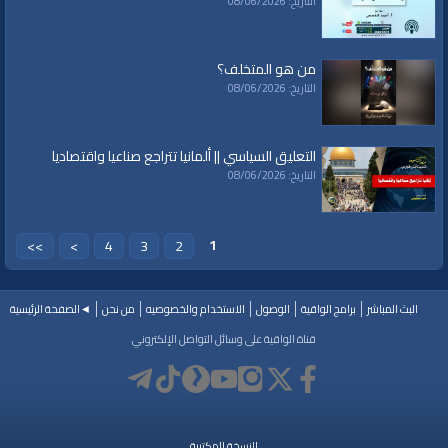
التاريخ: 08/06/2026
الفئات:
مفاهيم وحقائق
من هو المتخلف؟
قنوات:
التاريخ: 08/06/2026
برامج الواقية
العلامات:
#video
|
#subscribe
|
#youtube
التعليق السياسي || ألمانيا تتراجع صناعيا واقتصاديا
التاريخ: 08/06/2026
1
>>
>
4
3
2
البث المباشر
برامج الواقية
الوصول
الاستخدام والخصوصيه
من نحن
◄الصفحة الرئيسية
قناة الواقية على وسائل التواصل الإلكتروني
النسخة المكتبية