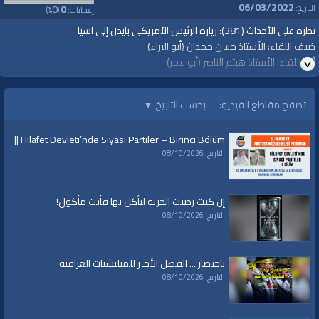
06/03/2022
0
0
التاريخ:
إعجابات:
(
%)
نظرة على الأحداث (381): زيارة الرئيس الأمريكي بايدن إلى آسيا
ضيف اللقاء: الأستاذ حسن حمدان (أبو البراء)
أدار اللقاء: الأستاذ هيثم الناصر (أبو عمر)
الجمعة، 04 ذو القعدة 1443هـ| 2022/06/03م
https://youtu.be/t6ut11HuBmE
تصفح مقاطع الفيديو:
بحسب التاريخ
▼
قناة الواقية: انحياز إلى مبدأ الأمة
 || Hilafet Devleti’nde Siyasi Partiler – Birinci Bölüm
www.alwaqiyah.tv | facebook.com/alwaqiyahtv | alwaqiyahtv@twitter
التاريخ: 08/10/2026
#جون_بايدن
#أمريكا
إن كنت رضيت الحرية لتأكل بها فأنت مأكول!
#كوريا_الجنوبية
التاريخ: 08/10/2026
#اليابان
#الهند
#أستراليا
باختصار ... الفصل الأخير للميليشيات العراقية
#الصين
التاريخ: 08/10/2026
#آسيا
الفئات: