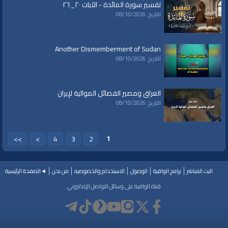
تفسير سورة المائدة - الآيات ٢٠_٢٦
نظرة على الأحداث
التاريخ: 08/10/2026
قنوات:
برامج الواقية
Another Dismemberment of Sudan
العلامات:
قناة
|
الواقية،
|
انحياز
|
إلى
|
مبدأ
|
الأمة،
|
المسجد
|
الأقصى،
|
بيت
|
التاريخ: 08/10/2026
المقدس،
|
حزب
|
التحرير،
|
الخلافة
|
الراشدة
|
al waqiah
|
al waqiaa
|
al waqia
|
سياسة
|
حكم
|
إسلام
|
أناشيد
|
دروس
|
خطب قوية
|
كلمة الحق
|
تفسير
|
حديث
|
تلاوة
|
التغيير
|
النهضة
|
إقتصاد
|
طريق النجاح
|
كيف
|
how to
|
economy
|
العراق ومصير الفصائل الموالية لإيران
islam
|
politics
التاريخ: 08/10/2026
1
>>
>
4
3
2
البث المباشر
برامج الواقية
الوصول
الاستخدام والخصوصيه
من نحن
◄الصفحة الرئيسية
قناة الواقية على وسائل التواصل الإلكتروني