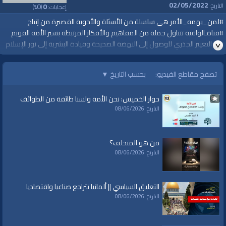
02/05/2022
0
0
التاريخ:
إعجابات:
(
%)
#لمن_يهمه_الأمر هي سلسلة من الأسئلة والأجوبة القصيرة من إنتاج
#قناةـالواقية تتناول جملة من المفاهيم والأفكار المرتبطة بسير الأمة القويم
نحو التغيير الجذري للوصول إلى النهضة الصحيحة وقيادة البشرية إلى نور الإسلام
وعدله.
https://youtu.be/gvtlH5_QYKI
تصفح مقاطع الفيديو:
بحسب التاريخ
▼
لمشاهدة المزيد
https://www.youtube.com/playlist?
حوار الخميس: نحن الأمة ولسنا طائفة من الطوائف
list=PLkxwrHhqWFA6ZvsmbDSL6UtabD1o0JjNN
التاريخ: 08/06/2026
#Shorts
#قناة_الواقية
#أقيموا_الخلافة
من هو المتخلف؟
#الخلافة_101
التاريخ: 08/06/2026
#ReturnTheKhilafah
YenidenHilafet#
TurudisheniKhilafah#
التعليق السياسي || ألمانيا تتراجع صناعيا واقتصاديا
#خلافت_كو_قائم_كرو
التاريخ: 08/06/2026
قناة الواقية: انحياز إلى مبدأ الأمة
@قناة الواقية