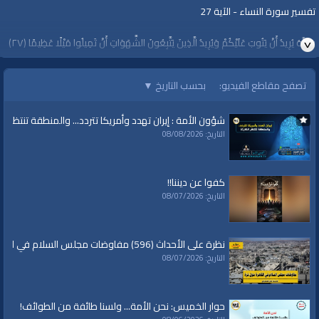
تفسير سورة النساء - الآية 27
وَاللَّهُ يُرِيدُ أَنْ يَتُوبَ عَلَيْكُمْ وَيُرِيدُ الَّذِينَ يَتَّبِعُونَ الشَّهَوَاتِ أَنْ تَمِيلُوا مَيْلًا عَظِيمًا ﴿٢٧﴾
الشيخ يوسف مخارزة / بيت المقدس
تصفح مقاطع الفيديو:
بحسب التاريخ
▼
الجمعة، 19 محرم 1442 هـ الموافق 27 آب 2021م
شؤون الأمة : إيران تهدد وأمريكا تتردد... والمنطقة تنتظر الك
https://youtu.be/Tfe9XYty9E4
التاريخ: 08/08/2026
كفوا عن ديننا!!
التاريخ: 08/07/2026
قناة الواقية: انحياز إلى مبدأ الأمة
@قناة الواقية
نظرة على الأحداث (596) مفاوضات مجلس السلام في القاهرة حول غزة
#قناة_الواقية
التاريخ: 08/07/2026
www.alwaqiyah.tv | facebook.com/alwaqiyahtube | alwaqiyahtv@twitter
الفئات:
حوار الخميس: نحن الأمة... ولسنا طائفة من الطوائف!
خطب ودروس