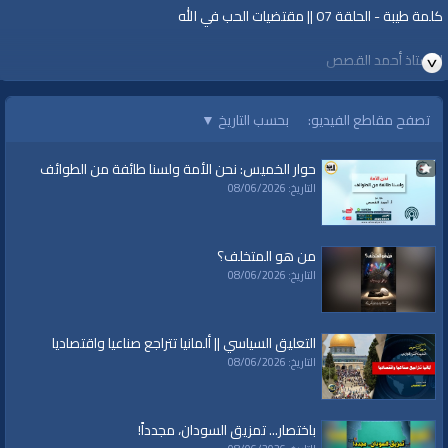
كلمة طيبة - الحلقة 07 || مقتضيات الحب في الله
الأستاذ أحمد القصص
سلسلة "كلمة طيبة" تعرض جملة من المفاهيم الإسلامية التي ترتقي بنفسية
تصفح مقاطع الفيديو:
بحسب التاريخ
▼
المسلم.
https://youtu.be/R6HIcDaZ1Q4
حوار الخميس: نحن الأمة ولسنا طائفة من الطوائف
لمشاهدة المزيد
التاريخ: 08/06/2026
https://www.alwaqiyah.tv/index.php/c/ramadan-kalimataiyeba-93/
من هو المتخلف؟
التاريخ: 08/06/2026
قناة الواقية: انحياز إلى مبدأ الأمة
@قناة الواقية
التعليق السياسي || ألمانيا تتراجع صناعيا واقتصاديا
#قناة_الواقية
التاريخ: 08/06/2026
www.alwaqiyah.tv | facebook.com/alwaqiyahtube | alwaqiyahtv@twitter
الفئات:
باختصار... تمزيق السودان، مجدداً!
شهر رمضان