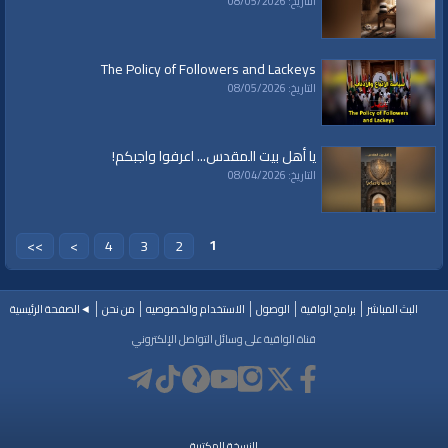
التاريخ: 08/05/2026
حسن حمدان: كثير من القضايا، الآن عندما يدخل الى معترك الحكم لابد من
إعادة برمجته، وما يعبر عنه لابد من وضعه من خلال منظومة سياسية معينة،
وبتالي يجب عليه أن يركب سكة معينة، وقطار معين في عملية يلي هو قيادة
The Policy of Followers and Lackeys
المركب إتجاه كافة القضايا الدولية التي تريد أمريكا أن... يعني تتحدث بها، أو
التاريخ: 08/05/2026
يكون لها استراتيجية معينة، وبتالي هذه المنطقة هي منطقة رقم واحد في
الإستراتيجية الأمريكية، ‑وترامب‑ ليس هو أمريكا في فترة الإنتخابات ، هو
عبارة عن كان واحد مترشح فقط يعني، لكن المنطقة هي المنطقة رقم واحد
يا أهل بيت المقدس... اعرفوا واجبكم!
في الإستراتيجية الأمريكية، وبتالي لا يمكن أن تغض النظر الولايات المتحدة
التاريخ: 08/04/2026
الأمريكية عن هذه المنطقة منذ فترة طويلة الولايات الأمريكية المتحدة تعتبر
هذه المنطقة أو ما يعبر عنها منطقة الشرق الأوسط، أنها المنطقة الحيوية لأي
دولة ..
1
>>
>
4
3
2
هيثم الناصر: استعمارية بمعنى آخر.
حسن حمدان: استعماريه أو بتعتبر نفسها الدولة الأولى العالمية، أو الدولة
الأولى
يعني بلا منازع لذلك لا يمكن أن تترك هذه المنطقة، وبتالي
البث المباشر
برامج الواقية
الوصول
الاستخدام والخصوصيه
من نحن
◄الصفحة الرئيسية
الإستراتيجية الأمريكية هذا الأمر ليس جديدآ قبل هذا الأمر‑بوش الإبن‑ دخل
قناة الواقية على وسائل التواصل الإلكتروني
المنطقة بقواته، وبجيشه،‑وترامب‑ عفوآ
‑أوباما‑ زار أندونيسا، وتركيا، وذهب
الى مصر، والآن –تؤامب‑ يأتي الى الخليج.
هيثم الناصر: يعني ما الدافع الإستراتيجي المباشر الذي دفع الولايات المتحدة
الأمريكية، وليس‑ترامب‑ بين قوسين، لهذه الخطوة، يعني هي إجتماع في
منطقة العالم الإسلامي، وتحضير كما أعلن للإرهاب، وهناك خطوات كثيرة
النسخة المكتبية