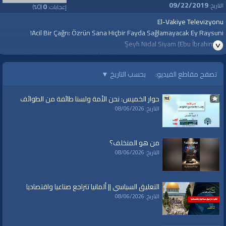
09/22/2019
0
0
التاريخ:
%)
(
إعجابات:
El-Vakiye Televizyonu
Acil Bir Çağrı: Özrün Sana Hiçbir Fayda Sağlamayacak Ey Raysuni!
Şeyh Nidal Siyam (Ebu İbrahim)’in
Mübarek (Filistin) Toprakları Arasındaki Mübarek Mescid-i Aksa’da
Yapmış Olduğu Konuşma ve Derslerinden Bir Çağrı.
▼
بحسب التاريخ
تصفح مقاطع الفيديو:
H. 04 Muharrem 1441 El-Muvafık M. 03 Eylül 2019
حوار الخميس: نحن الأمة ولسنا طائفة من الطوائف
التاريخ: 08/06/2026
قناة الواقية: انحياز إلى مبدأ الأمة
@قناة الواقية
من هو المتخلف؟
#قناة_الواقية
التاريخ: 08/06/2026
www.alwaqiyah.tv | facebook.com/alwaqiyahtv | alwaqiyahtv@twitter
الفئات:
التعليق السياسي || ألمانيا تتراجع صناعيا واقتصاديا
Other Languages
Türkçe çeviri
»
Other Languages
التاريخ: 08/06/2026
قنوات: