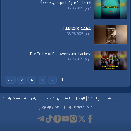
Other Languages
باختصار... تمزيق السودان، مجدداً!
التاريخ: 08/06/2026
|
بيت
|
الأقصى،
|
المسجد
|
الأمة،
|
مبدأ
|
إلى
|
انحياز
|
الواقية،
|
قناة
العلامات:
|
bir
|
acil
|
televizyonu
|
el-vakiye
|
الراشدة
|
الخلافة
|
التحرير،
|
حزب
|
المقدس،
nidal
|
şeyh
|
raysuni
|
ey
|
sağlamayacak
|
fayda
|
hiçbir
|
sana
|
özrün
|
çağrı
السلطة والطالبانيين!!!
aksa
|
mescid-i
|
toprakları
|
filistin
|
mübarek
|
ibrahim
|
ebu
|
siyam
|
التاريخ: 08/05/2026
The Policy of Followers and Lackeys
التاريخ: 08/05/2026
1
>>
>
4
3
2
◄الصفحة الرئيسية
من نحن
الاستخدام والخصوصيه
الوصول
برامج الواقية
البث المباشر
قناة الواقية على وسائل التواصل الإلكتروني