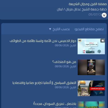
صفقة القرن وميزان الشريعة
خطبة جمعة للشيخ عدنان مزيان / لبنان
05/07/2019
قناة الواقية: انحياز إلى مبدأ الأمة
تصفح مقاطع الفيديو:
بحسب التاريخ
▼
@قناة الواقية
حوار الخميس: نحن الأمة ولسنا طائفة من الطوائف
#قناة_الواقية
التاريخ: 08/06/2026
www.alwaqiyah.tv | facebook.com/alwaqiyahtv | alwaqiyahtv@twitter
الفئات:
خطب ودروس
من هو المتخلف؟
خطب ودروس
»
خطب جمعة
التاريخ: 08/06/2026
قنوات:
برامج الواقية
التعليق السياسي || ألمانيا تتراجع صناعيا واقتصاديا
التاريخ: 08/06/2026
العلامات:
قناة
|
الواقية
|
صفقة القرن
|
مؤتمر البحرين
|
فلسطين
|
السلطة
الفلسطينية
|
منظمة التحرير
|
محمود عباس
|
نتنياهو
|
ترامب
|
كوشنير
|
السعودية
|
الأردن
باختصار... تمزيق السودان، مجدداً!