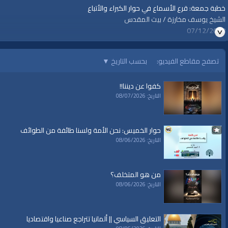
خطبة جمعة: قرع الأسماع في حوار الكبراء والأتباع
الشيخ يوسف مخارزة / بيت المقدس
07/12/2018
قناة الواقية: انحياز إلى مبدأ الأمة
تصفح مقاطع الفيديو:
بحسب التاريخ
▼
#الواقية
كفوا عن ديننا!!
#قناة_الواقية
التاريخ: 08/07/2026
www.alwaqiyah.tv | facebook.com/alwaqiyahtv | alwaqiyahtv@twitter
الفئات:
خطب ودروس
حوار الخميس: نحن الأمة ولسنا طائفة من الطوائف
خطب ودروس
»
خطب جمعة
التاريخ: 08/06/2026
قنوات:
برامج الواقية
من هو المتخلف؟
التاريخ: 08/06/2026
العلامات:
قناة
|
الواقية
|
مسجد الظاهرية الكبير
|
الشيخ يوسف مخارزة
التعليق السياسي || ألمانيا تتراجع صناعيا واقتصاديا