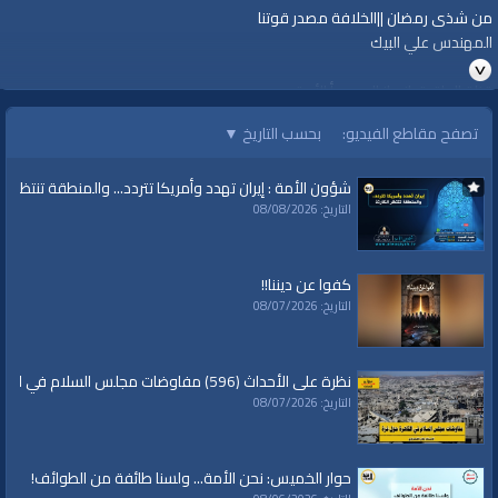
من شذى رمضان ||الخلافة مصدر قوتنا
المهندس علي البيك
قناة الواقية: انحياز إلى مبدأ الأمة
تصفح مقاطع الفيديو:
بحسب التاريخ
▼
#الواقية
#قناة_الواقية
شؤون الأمة : إيران تهدد وأمريكا تتردد... والمنطقة تنتظر الك
www.alwaqiyah.tv | facebook.com/alwaqiyahtv | alwaqiyahtv@twitter
التاريخ: 08/08/2026
الفئات:
شهر رمضان
»
من شذى رمضان
متفرقات
كفوا عن ديننا!!
التاريخ: 08/07/2026
قنوات:
شهر رمضان
برامج الواقية
نظرة على الأحداث (596) مفاوضات مجلس السلام في القاهرة حول غزة
التاريخ: 08/07/2026
العلامات:
قناة،
|
الواقية
|
من شذى رمضان
|
رمضان
|
الخلافة
|
الأمة الإسلامية
|
تحكيم الشريعة
|
الحكم بما أنزل الله
|
التوحيد
|
الجهاد
حوار الخميس: نحن الأمة... ولسنا طائفة من الطوائف!