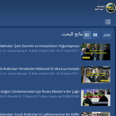
نتائج البحث
فلاتر
latmalar: Şam Devrimi ve Komploların Yoğunlaşması!
-Aydınlatmalar Serisi- Şam Devrimi ve Komploların Yoğunlaşması! Hazırlayan ve Sunan: Dr. Osman Bahaş H. 19 Rabî-ul Evvel 1439 - M. 07 Aralık 2017
di Arabistan Yöneticileri Mübarek El-Aksa’ya Komplo!
-Aydınlatmalar Serisi-Suudi Arabistan Yöneticileri Mübarek El-Aksa’ya Komplo!Hazırlayan ve Sunan: Dr. Osman BahaşH. 12 Rabî-ul Evvel 1439 - M. 30 Kasım 2017
 Erdoğan’ı Dinlememeleri için İhvanı Müslim’e Bir Çağrı!
ım 2017 https://youtu.be/iSCR8sC0DMY | #قناة_الواقية : انحياز إلى مبدأ الأمة |
lamaları Suudi Arabistan’ın Laikleşmesine Bir Kılıftır!