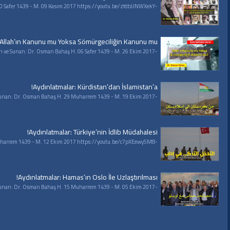
-Aydınlatmalar Serisi- Riyad Tutuklamaları Suudi Arabistan’ın Laikleşmesine Bir Kılıftır! Hazırlayan ve Sunan: Dr. Osman Bahaş H. 20 Safer 1439 - M. 09 Kasım 2017 https://youtu.be/zYdbUNWXekY
 Allah’ın Kanunu mu Yoksa Sömürgeciliğin Kanunu mu?
-Aydınlatmalar Serisi- Allah’ın Kanunu mu Yoksa Sömürgeciliğin Kanunu mu! Hazırlayan ve Sunan: Dr. Osman Bahaş H. 06 Safer 1439 - M. 26 Ekim 2017
Aydınlatmalar: Kürdistan’dan İslamistan’a!
-Aydınlatmalar Serisi- Kürdistan’dan İslamistan’a! Hazırlayan ve Sunan: Dr. Osman Bahaş H. 29 Muharrem 1439 - M. 19 Ekim 2017
Aydınlatmalar: Türkiye’nin İdlib Müdahalesi!
-Aydınlatmalar Serisi- Türkiye’nin İdlib Müdahalesi! Hazırlayan ve Sunan: Dr. Osman Bahaş H. 22 Muharrem 1439 - M. 12 Ekim 2017 https://youtu.be/c7pXEewy5M8
Aydınlatmalar: Hamas’ın Oslo İle Uzlaştırılması!
-Aydınlatmalar Serisi- Hamas’ın Oslo İle Uzlaştırılması! Hazırlayan ve Sunan: Dr. Osman Bahaş H. 15 Muharrem 1439 - M. 05 Ekim 2017