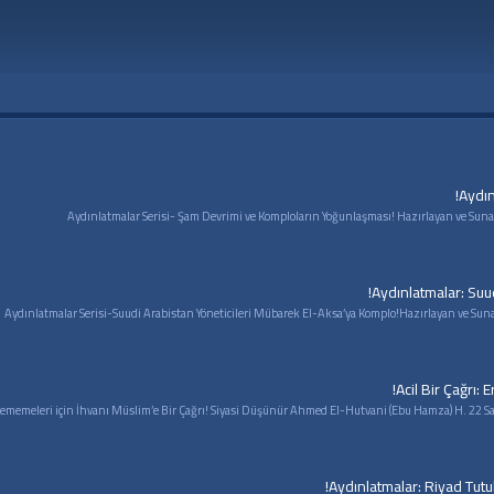
Aydın
Aydınlatmalar: Suu
Acil Bir Çağrı:
eri için İhvanı Müslim’e Bir Çağrı! Siyasi Düşünür Ahmed El-Hutvani (Ebu Hamza) H. 22 Safer El-Muvafık M. 11 Kas
Aydınlatmalar: Riyad Tutuk