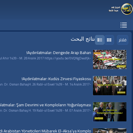
فلاتر
نتائج البحث
Aydınlatmalar: Dengede Arap Baharı!
-Aydınlatmalar Serisi- Dengede Arap Baharı! Hazırlayan ve Sunan: Dr. Osman Bahaş H. 10 Rabi-ul Ahir 1439 - M. 28 Aralık 2017 https://youtu.be/0VQNgDwuYjk | #قناة_الواقية : انحياز إلى مبدأ الأمة |
Aydınlatmalar: Kudüs Zirvesi Fiyaskosu!
-Aydınlatmalar Serisi-Kudüs Zirvesi Fiyaskosu!Hazırlayan ve Sunan: Dr. Osman BahaşH. 26 Rabî-ul Evvel 1439 - M. 14 Aralık 2017
latmalar: Şam Devrimi ve Komploların Yoğunlaşması!
-Aydınlatmalar Serisi- Şam Devrimi ve Komploların Yoğunlaşması! Hazırlayan ve Sunan: Dr. Osman Bahaş H. 19 Rabî-ul Evvel 1439 - M. 07 Aralık 2017
di Arabistan Yöneticileri Mübarek El-Aksa’ya Komplo!