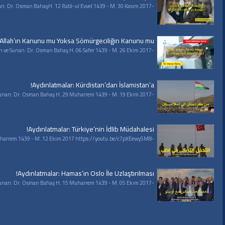
-Aydınlatmalar Serisi-Suudi Arabistan Yöneticileri Mübarek El-Aksa’ya Komplo!Hazırlayan ve Sunan: Dr. Osman BahaşH. 12 Rabî-ul Evvel 1439 - M. 30 Kasım 2017
 Allah’ın Kanunu mu Yoksa Sömürgeciliğin Kanunu mu?
-Aydınlatmalar Serisi- Allah’ın Kanunu mu Yoksa Sömürgeciliğin Kanunu mu! Hazırlayan ve Sunan: Dr. Osman Bahaş H. 06 Safer 1439 - M. 26 Ekim 2017
Aydınlatmalar: Kürdistan’dan İslamistan’a!
-Aydınlatmalar Serisi- Kürdistan’dan İslamistan’a! Hazırlayan ve Sunan: Dr. Osman Bahaş H. 29 Muharrem 1439 - M. 19 Ekim 2017
Aydınlatmalar: Türkiye’nin İdlib Müdahalesi!
-Aydınlatmalar Serisi- Türkiye’nin İdlib Müdahalesi! Hazırlayan ve Sunan: Dr. Osman Bahaş H. 22 Muharrem 1439 - M. 12 Ekim 2017 https://youtu.be/c7pXEewy5M8
Aydınlatmalar: Hamas’ın Oslo İle Uzlaştırılması!
-Aydınlatmalar Serisi- Hamas’ın Oslo İle Uzlaştırılması! Hazırlayan ve Sunan: Dr. Osman Bahaş H. 15 Muharrem 1439 - M. 05 Ekim 2017